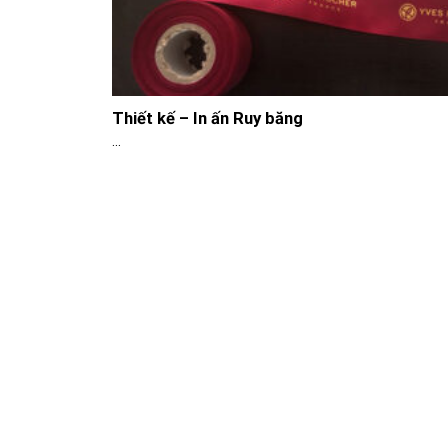
Thiết kế – In ấn Ruy băng
...