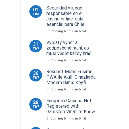
Seguridad y juego
01
responsable en el
Th8
casino online: guía
esencial para Chile
ở
Chức năng bình luận bị tắt
Seguridad
y
Výplaty výher a
31
juego
zodpovědné hraní: co
Th7
responsable
musí vědět každý hráč
en
ở
Chức năng bình luận bị tắt
el
Výplaty
casino
výher
online:
Rokubet Mobil Erişimi:
30
a
guía
PWA ile Akıllı Cihazlarda
Th7
zodpovědné
esencial
Modern Bahis Keyfi
hraní:
para
ở
Chức năng bình luận bị tắt
co
Chile
Rokubet
musí
Mobil
vědět
European Casinos Not
28
Erişimi:
každý
Registered with
Th7
PWA
hráč
Gamstop What to Know
ile
ở
Chức năng bình luận bị tắt
Akıllı
European
Cihazlarda
Casinos
Modern