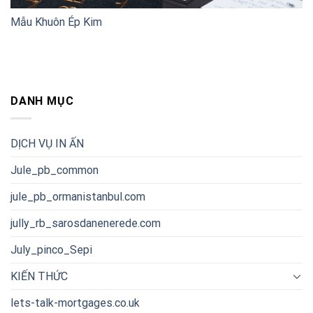
Mẫu Khuôn Ép Kim
DANH MỤC
DỊCH VỤ IN ẤN
Jule_pb_common
jule_pb_ormanistanbul.com
jully_rb_sarosdanenerede.com
July_pinco_Sepi
KIẾN THỨC
lets-talk-mortgages.co.uk