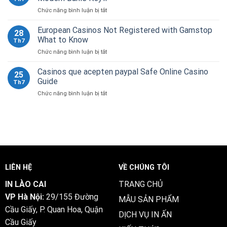
zodpovědné
guía
ở
Chức năng bình luận bị tắt
hraní:
esencial
Rokubet
co
para
Mobil
European Casinos Not Registered with Gamstop
musí
Chile
28
Erişimi:
vědět
What to Know
Th7
PWA
každý
ở
Chức năng bình luận bị tắt
ile
hráč
European
Akıllı
Casinos
Casinos que acepten paypal Safe Online Casino
Cihazlarda
25
Not
Modern
Guide
Th7
Registered
Bahis
ở
Chức năng bình luận bị tắt
with
Keyfi
Casinos
Gamstop
que
What
acepten
to
paypal
Know
Safe
Online
Casino
Guide
LIÊN HỆ
VỀ CHÚNG TÔI
IN LÀO CAI
TRANG CHỦ
VP Hà Nội:
29/155 Đường
MẪU SẢN PHẨM
Cầu Giấy, P. Quan Hoa, Quận
DỊCH VỤ IN ẤN
Cầu Giấy