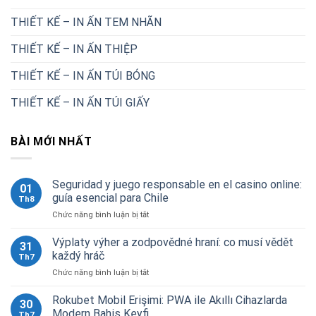
THIẾT KẾ – IN ẤN TEM NHÃN
THIẾT KẾ – IN ẤN THIỆP
THIẾT KẾ – IN ẤN TÚI BÓNG
THIẾT KẾ – IN ẤN TÚI GIẤY
BÀI MỚI NHẤT
Seguridad y juego responsable en el casino online:
01
guía esencial para Chile
Th8
ở
Chức năng bình luận bị tắt
Seguridad
y
Výplaty výher a zodpovědné hraní: co musí vědět
31
juego
každý hráč
Th7
responsable
ở
Chức năng bình luận bị tắt
en
Výplaty
el
výher
Rokubet Mobil Erişimi: PWA ile Akıllı Cihazlarda
casino
30
a
online:
Modern Bahis Keyfi
Th7