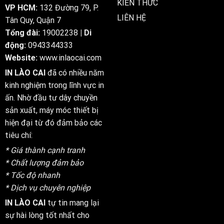
KIẾN THỨC
VP HCM:
132 Đường 79, P.
LIÊN HỆ
Tân Quy, Quận 7
Tổng đài:
19002238
| Di
động:
0943344333
Website:
www.inlaocai.com
IN LÀO CAI
đã có nhiều năm
kinh nghiệm trong lĩnh vực in
ấn. Nhờ đầu tư dây chuyền
sản xuất, máy móc thiết bị
hiện đại từ đó đảm bảo các
tiêu chí:
* Giá thành cạnh tranh
* Chất lượng đảm bảo
* Tốc độ nhanh
* Dịch vụ chuyên nghiệp
IN LÀO CAI
tự tin mang lại
sự hài lòng tốt nhất cho