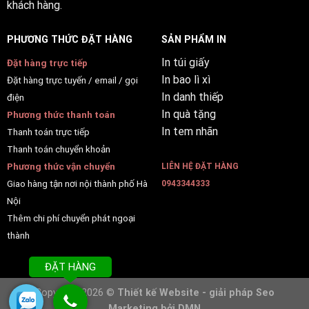
khách hàng.
PHƯƠNG THỨC ĐẶT HÀNG
SẢN PHẨM IN
In túi giấy
Đặt hàng trực tiếp
In bao lì xì
Đặt hàng trực tuyến / email / gọi
In danh thiếp
điện
In quà tặng
Phương thức thanh toán
In tem nhãn
Thanh toán trực tiếp
Thanh toán chuyển khoản
Phương thức vận chuyển
LIÊN HỆ ĐẶT HÀNG
Giao hàng tận nơi nội thành phố Hà
0943344333
Nội
Thêm chi phí chuyển phát ngoại
thành
ĐẶT HÀNG
Copyright 2026 ©
Thiết kế Website - giải pháp Seo
Marketing bởi
DMN