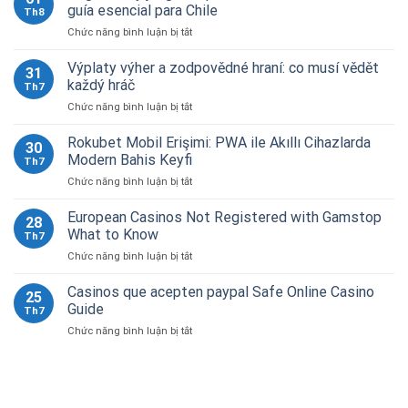
guía esencial para Chile
Th8
ở
Chức năng bình luận bị tắt
Seguridad
y
Výplaty výher a zodpovědné hraní: co musí vědět
31
juego
každý hráč
Th7
responsable
ở
Chức năng bình luận bị tắt
en
Výplaty
el
výher
Rokubet Mobil Erişimi: PWA ile Akıllı Cihazlarda
casino
30
a
online:
Modern Bahis Keyfi
Th7
zodpovědné
guía
ở
Chức năng bình luận bị tắt
hraní:
esencial
Rokubet
co
para
Mobil
European Casinos Not Registered with Gamstop
musí
Chile
28
Erişimi:
vědět
What to Know
Th7
PWA
každý
ở
Chức năng bình luận bị tắt
ile
hráč
European
Akıllı
Casinos
Casinos que acepten paypal Safe Online Casino
Cihazlarda
25
Not
Modern
Guide
Th7
Registered
Bahis
ở
Chức năng bình luận bị tắt
with
Keyfi
Casinos
Gamstop
que
What
acepten
to
paypal
Know
Safe