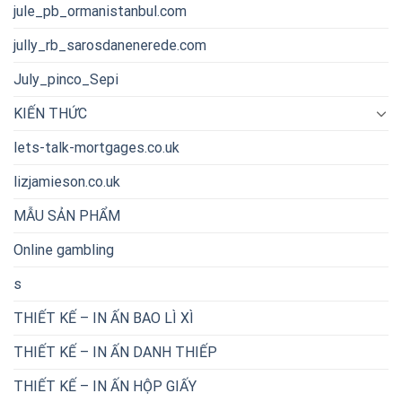
jule_pb_ormanistanbul.com
jully_rb_sarosdanenerede.com
July_pinco_Sepi
KIẾN THỨC
lets-talk-mortgages.co.uk
lizjamieson.co.uk
MẪU SẢN PHẨM
Online gambling
s
THIẾT KẾ – IN ẤN BAO LÌ XÌ
THIẾT KẾ – IN ẤN DANH THIẾP
THIẾT KẾ – IN ẤN HỘP GIẤY