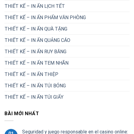
THIẾT KẾ – IN ẤN LỊCH TẾT
THIẾT KẾ – IN ẤN PHẨM VĂN PHÒNG
THIẾT KẾ – IN ẤN QUÀ TẶNG
THIẾT KẾ – IN ẤN QUẢNG CÁO
THIẾT KẾ – IN ẤN RUY BĂNG
THIẾT KẾ – IN ẤN TEM NHÃN
THIẾT KẾ – IN ẤN THIỆP
THIẾT KẾ – IN ẤN TÚI BÓNG
THIẾT KẾ – IN ẤN TÚI GIẤY
BÀI MỚI NHẤT
Seguridad y juego responsable en el casino online:
01