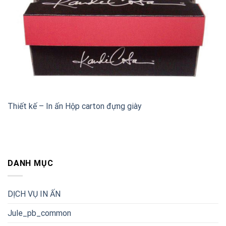
Thiết kế – In ấn Hộp carton đựng giày
DANH MỤC
DỊCH VỤ IN ẤN
Jule_pb_common