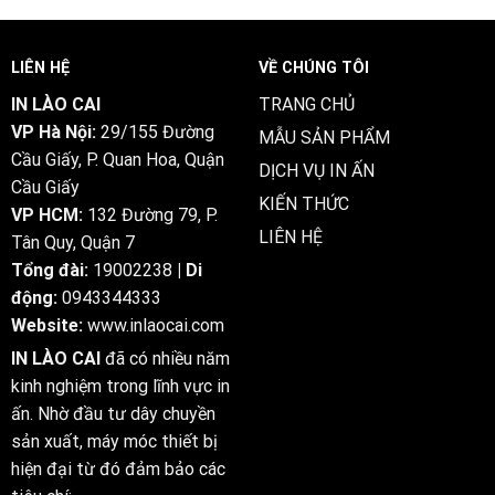
Online
Casino
Guide
LIÊN HỆ
VỀ CHÚNG TÔI
IN LÀO CAI
TRANG CHỦ
VP Hà Nội:
29/155 Đường
MẪU SẢN PHẨM
Cầu Giấy, P. Quan Hoa, Quận
DỊCH VỤ IN ẤN
Cầu Giấy
KIẾN THỨC
VP HCM:
132 Đường 79, P.
LIÊN HỆ
Tân Quy, Quận 7
Tổng đài:
19002238
| Di
động:
0943344333
Website:
www.inlaocai.com
IN LÀO CAI
đã có nhiều năm
kinh nghiệm trong lĩnh vực in
ấn. Nhờ đầu tư dây chuyền
sản xuất, máy móc thiết bị
hiện đại từ đó đảm bảo các