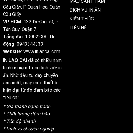
MẪU SẢN PHẨM
Cầu Giấy, P. Quan Hoa, Quận
DỊCH VỤ IN ẤN
Cầu Giấy
KIẾN THỨC
VP HCM:
132 Đường 79, P.
LIÊN HỆ
Tân Quy, Quận 7
Tổng đài:
19002238
| Di
động:
0943344333
Website:
www.inlaocai.com
IN LÀO CAI
đã có nhiều năm
kinh nghiệm trong lĩnh vực in
ấn. Nhờ đầu tư dây chuyền
sản xuất, máy móc thiết bị
hiện đại từ đó đảm bảo các
tiêu chí:
* Giá thành cạnh tranh
* Chất lượng đảm bảo
* Tốc độ nhanh
* Dịch vụ chuyên nghiệp