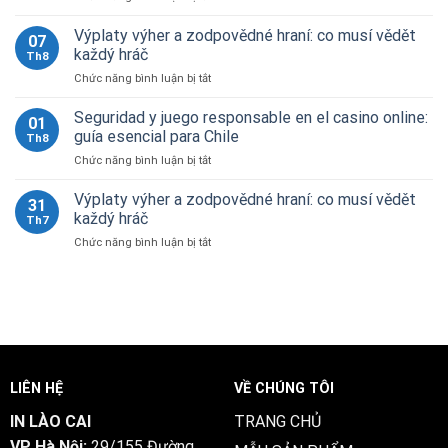
Výplaty
co
výher
Výplaty výher a zodpovědné hraní: co musí vědět
musí
07
a
vědět
každý hráč
Th8
zodpovědné
každý
ở
Chức năng bình luận bị tắt
hraní:
hráč
Výplaty
co
výher
Seguridad y juego responsable en el casino online:
musí
01
a
vědět
guía esencial para Chile
Th8
zodpovědné
každý
ở
Chức năng bình luận bị tắt
hraní:
hráč
Seguridad
co
y
Výplaty výher a zodpovědné hraní: co musí vědět
musí
31
juego
vědět
každý hráč
Th7
responsable
každý
ở
Chức năng bình luận bị tắt
en
hráč
Výplaty
el
výher
casino
a
online:
zodpovědné
guía
hraní:
esencial
co
para
musí
Chile
vědět
LIÊN HỆ
VỀ CHÚNG TÔI
každý
hráč
IN LÀO CAI
TRANG CHỦ
VP Hà Nội:
29/155 Đường