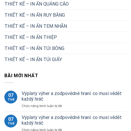
THIẾT KẾ – IN ẤN QUẢNG CÁO
THIẾT KẾ – IN ẤN RUY BĂNG
THIẾT KẾ – IN ẤN TEM NHÃN
THIẾT KẾ – IN ẤN THIỆP
THIẾT KẾ – IN ẤN TÚI BÓNG
THIẾT KẾ – IN ẤN TÚI GIẤY
BÀI MỚI NHẤT
Výplaty výher a zodpovědné hraní: co musí vědět
07
každý hráč
Th8
ở
Chức năng bình luận bị tắt
Výplaty
výher
Výplaty výher a zodpovědné hraní: co musí vědět
07
a
každý hráč
Th8
zodpovědné
ở
Chức năng bình luận bị tắt
hraní: