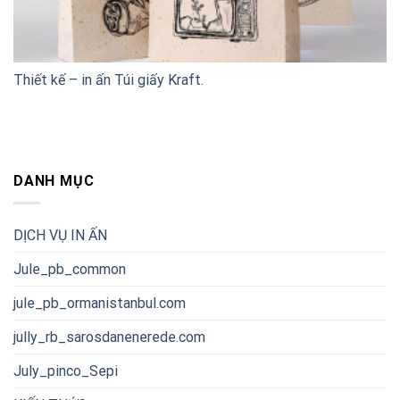
Thiết kế – in ấn Túi giấy Kraft.
DANH MỤC
DỊCH VỤ IN ẤN
Jule_pb_common
jule_pb_ormanistanbul.com
jully_rb_sarosdanenerede.com
July_pinco_Sepi