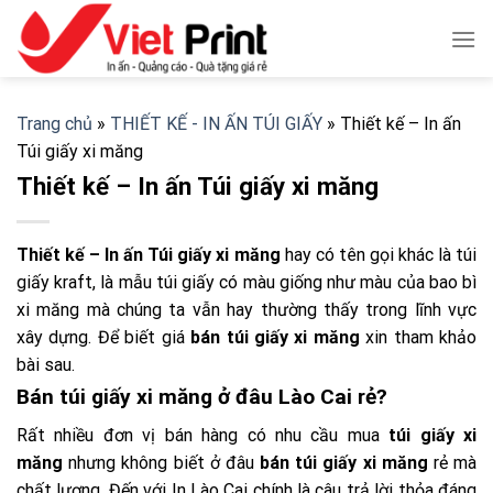
Skip
to
content
Trang chủ
»
THIẾT KẾ - IN ẤN TÚI GIẤY
»
Thiết kế – In ấn
Túi giấy xi măng
Thiết kế – In ấn Túi giấy xi măng
Thiết kế – In ấn Túi giấy xi măng
hay có tên gọi khác là túi
giấy kraft, là mẫu túi giấy có màu giống như màu của bao bì
xi măng mà chúng ta vẫn hay thường thấy trong lĩnh vực
xây dựng. Để biết giá
bán túi giấy xi măng
xin tham khảo
bài sau.
Bán túi giấy xi măng ở đâu Lào Cai rẻ?
Rất nhiều đơn vị bán hàng có nhu cầu mua
túi giấy xi
măng
nhưng không biết ở đâu
bán túi giấy xi măng
rẻ mà
chất lượng. Đến với In Lào Cai chính là câu trả lời thỏa đáng