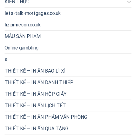
KIẾN THỨC
lets-talk-mortgages.co.uk
lizjamieson.co.uk
MẪU SẢN PHẨM
Online gambling
s
THIẾT KẾ – IN ẤN BAO LÌ XÌ
THIẾT KẾ – IN ẤN DANH THIẾP
THIẾT KẾ – IN ẤN HỘP GIẤY
THIẾT KẾ – IN ẤN LỊCH TẾT
THIẾT KẾ – IN ẤN PHẨM VĂN PHÒNG
THIẾT KẾ – IN ẤN QUÀ TẶNG