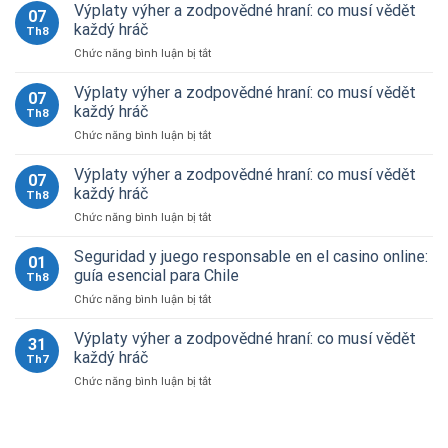
Výplaty výher a zodpovědné hraní: co musí vědět
07
každý hráč
Th8
ở
Chức năng bình luận bị tắt
Výplaty
výher
Výplaty výher a zodpovědné hraní: co musí vědět
07
a
každý hráč
Th8
zodpovědné
ở
Chức năng bình luận bị tắt
hraní:
Výplaty
co
výher
Výplaty výher a zodpovědné hraní: co musí vědět
musí
07
a
vědět
každý hráč
Th8
zodpovědné
každý
ở
Chức năng bình luận bị tắt
hraní:
hráč
Výplaty
co
výher
Seguridad y juego responsable en el casino online:
musí
01
a
vědět
guía esencial para Chile
Th8
zodpovědné
každý
ở
Chức năng bình luận bị tắt
hraní:
hráč
Seguridad
co
y
Výplaty výher a zodpovědné hraní: co musí vědět
musí
31
juego
vědět
každý hráč
Th7
responsable
každý
ở
Chức năng bình luận bị tắt
en
hráč
Výplaty
el
výher
casino
a
online: