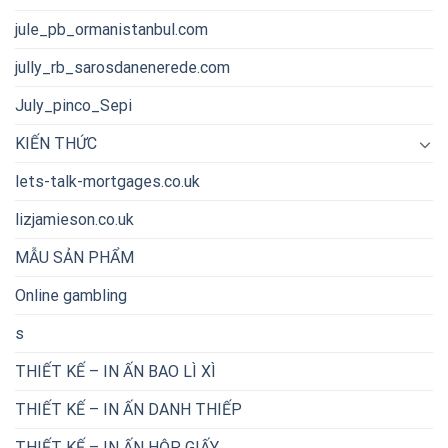
jule_pb_ormanistanbul.com
jully_rb_sarosdanenerede.com
July_pinco_Sepi
KIẾN THỨC
lets-talk-mortgages.co.uk
lizjamieson.co.uk
MẪU SẢN PHẨM
Online gambling
s
THIẾT KẾ – IN ẤN BAO LÌ XÌ
THIẾT KẾ – IN ẤN DANH THIẾP
THIẾT KẾ – IN ẤN HỘP GIẤY