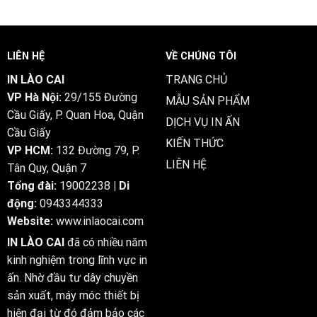
zodpovědné
guía
hraní:
esencial
co
para
musí
Chile
vědět
LIÊN HỆ
VỀ CHÚNG TÔI
každý
hráč
IN LÀO CAI
TRANG CHỦ
VP Hà Nội:
29/155 Đường
MẪU SẢN PHẨM
Cầu Giấy, P. Quan Hoa, Quận
DỊCH VỤ IN ẤN
Cầu Giấy
KIẾN THỨC
VP HCM:
132 Đường 79, P.
LIÊN HỆ
Tân Quy, Quận 7
Tổng đài:
19002238
| Di
động:
0943344333
Website:
www.inlaocai.com
IN LÀO CAI
đã có nhiều năm
kinh nghiệm trong lĩnh vực in
ấn. Nhờ đầu tư dây chuyền
sản xuất, máy móc thiết bị
hiện đại từ đó đảm bảo các