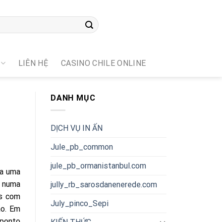
LIÊN HỆ
CASINO CHILE ONLINE
DANH MỤC
DỊCH VỤ IN ẤN
Jule_pb_common
jule_pb_ormanistanbul.com
ga uma
s numa
jully_rb_sarosdanenerede.com
as com
July_pinco_Sepi
ão. Em
 ponto