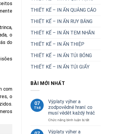
ceitos
THIẾT KẾ – IN ẤN QUẢNG CÁO
lmente
THIẾT KẾ – IN ẤN RUY BĂNG
rinca,
THIẾT KẾ – IN ẤN TEM NHÃN
ada, o
rás do
THIẾT KẾ – IN ẤN THIỆP
THIẾT KẾ – IN ẤN TÚI BÓNG
cisões
THIẾT KẾ – IN ẤN TÚI GIẤY
BÀI MỚI NHẤT
am com
res, o
Výplaty výher a
07
zidos.
zodpovědné hraní: co
Th8
úmeros
musí vědět každý hráč
ở
Chức năng bình luận bị tắt
Výplaty
výher
Výplaty výher a
07