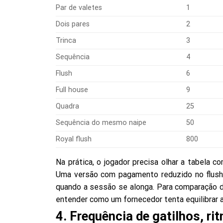
Par de valetes
1
Dois pares
2
Trinca
3
Sequência
4
Flush
6
Full house
9
Quadra
25
Sequência do mesmo naipe
50
Royal flush
800
Na prática, o jogador precisa olhar a tabela co
Uma versão com pagamento reduzido no flush 
quando a sessão se alonga. Para comparação d
entender como um fornecedor tenta equilibrar
4. Frequência de gatilhos, r