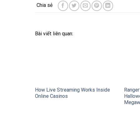
Bài viết liên quan:
How Live Streaming Works Inside
Ranger
Online Casinos
Hallow
Megaw