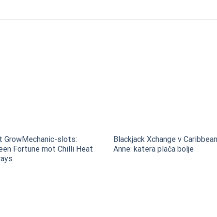
t GrowMechanic-slots:
Blackjack Xchange v Caribbea
een Fortune mot Chilli Heat
Anne: katera plača bolje
ays