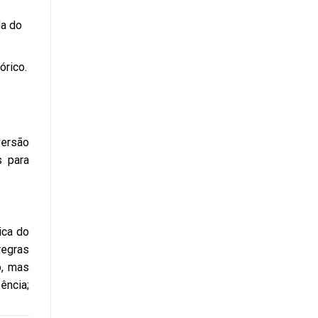
da do
órico.
versão
s para
ica do
regras
o, mas
ência;