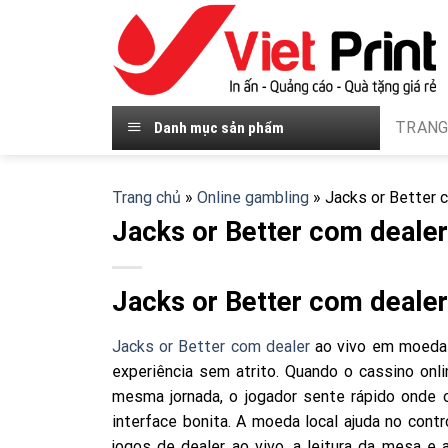
Skip
to
content
TRANG
Danh mục sản phẩm
Trang chủ
»
Online gambling
»
Jacks or Better 
Jacks or Better com deale
Jacks or Better com deale
Jacks or Better com dealer
ao vivo em moeda 
experiência sem atrito. Quando o cassino on
mesma jornada, o jogador sente rápido onde 
interface bonita. A moeda local ajuda no cont
jogos de dealer ao vivo, a leitura da mesa 