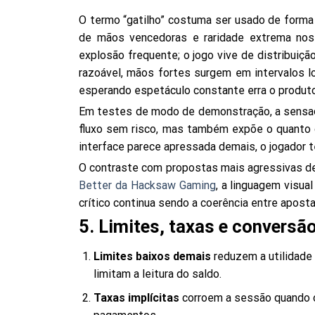
O termo “gatilho” costuma ser usado de forma
de mãos vencedoras e raridade extrema nos
explosão frequente; o jogo vive de distribuição
razoável, mãos fortes surgem em intervalos 
esperando espetáculo constante erra o produto
Em testes de modo de demonstração, a sensaç
fluxo sem risco, mas também expõe o quanto 
interface parece apressada demais, o jogador t
O contraste com propostas mais agressivas de
Better da Hacksaw Gaming
, a linguagem visua
crítico continua sendo a coerência entre aposta,
5. Limites, taxas e conversã
Limites baixos demais
reduzem a utilidade
limitam a leitura do saldo.
Taxas implícitas
corroem a sessão quando o 