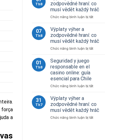
a
zodpovědné hraní: co
Th8
zodpovědné
musí vědět každý hráč
hraní:
ở
Chức năng bình luận bị tắt
co
Výplaty
musí
výher
vědět
Výplaty výher a
07
a
každý
zodpovědné hraní: co
Th8
zodpovědné
hráč
musí vědět každý hráč
hraní:
ở
Chức năng bình luận bị tắt
co
Výplaty
musí
výher
vědět
Seguridad y juego
01
a
každý
responsable en el
Th8
zodpovědné
hráč
casino online: guía
hraní:
esencial para Chile
co
musí
ở
Chức năng bình luận bị tắt
vědět
Seguridad
každý
y
Výplaty výher a
31
teira.
hráč
juego
zodpovědné hraní: co
Th7
responsable
 força
musí vědět každý hráč
en
juda a
ở
Chức năng bình luận bị tắt
el
Výplaty
casino
výher
online:
ivas
a
guía
zodpovědné
esencial